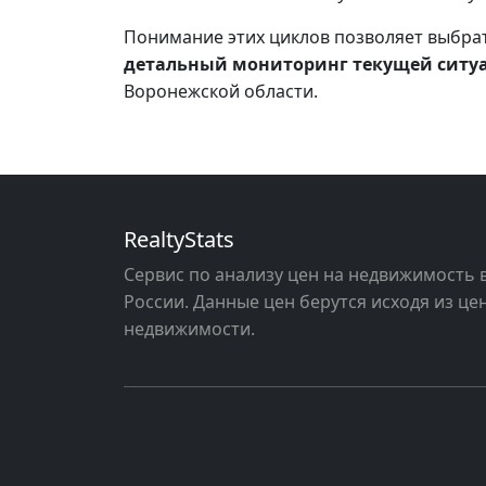
Понимание этих циклов позволяет выбра
детальный мониторинг текущей ситу
Воронежской области.
RealtyStats
Сервис по анализу цен на недвижимость 
России. Данные цен берутся исходя из ц
недвижимости.