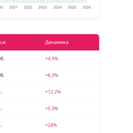
в.м
Динамика
б.
+4.9%
б.
+6.3%
.
+12.2%
.
+5.3%
.
+24%