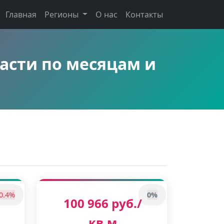
Главная
Регионы
О нас
Контакты
асти по месяцам и
0.4%
0%
100 966 руб./
кв.м