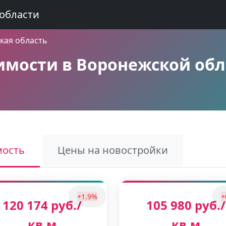
области
кая область
мости в Воронежской обл
мость
Цены на новостройки
+1.9%
+
120 174 руб./
105 980 руб./
кв.м
кв.м