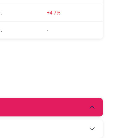
.
+4.7%
.
-