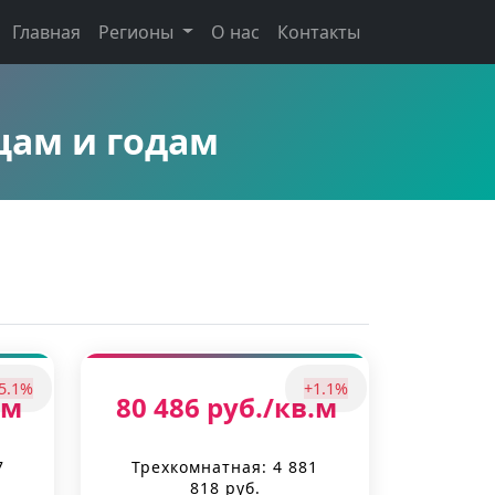
Главная
Регионы
О нас
Контакты
цам и годам
5.1%
+1.1%
.м
80 486 руб./кв.м
7
Трехкомнатная: 4 881
818 руб.