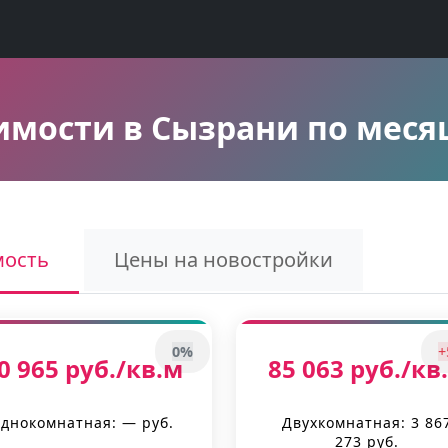
мости в Сызрани по меся
мость
Цены на новостройки
0%
+
0 965 руб./кв.м
85 063 руб./кв
днокомнатная: — руб.
Двухкомнатная: 3 86
273 руб.