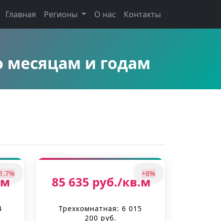
Главная
Регионы
О нас
Контакты
 месяцам и годам
1.7%
+8%
.м
85 635 руб./кв.м
4
Трехкомнатная: 6 015
200 руб.