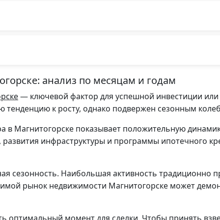
горске: анализ по месяцам и годам
орске
— ключевой фактор для успешной инвестиции или
ю тенденцию к росту, однако подвержен сезонным коле
ра в Магнитогорске показывает положительную динамик
 развития инфраструктуры и программы ипотечного к
ая сезонность. Наибольшая активность традиционно пр
и зимой рынок недвижимости Магнитогорске может демо
ть оптимальный момент для сделки. Чтобы принять вз