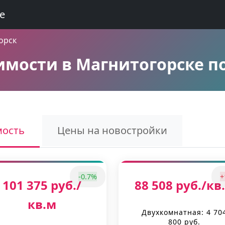
е
орск
мости в Магнитогорске по
мость
Цены на новостройки
-0.7%
+
101 375 руб./
88 508 руб./кв
кв.м
Двухкомнатная: 4 70
800 руб.